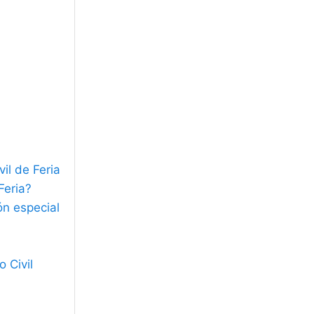
il de Feria
Feria?
ón especial
 Civil