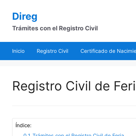
Saltar
al
Direg
contenido
Trámites con el Registro Civil
Inicio
Registro Civil
Certificado de Nacimi
Registro Civil de Fer
Índice:
Trámites con el Registro Civil de Feria