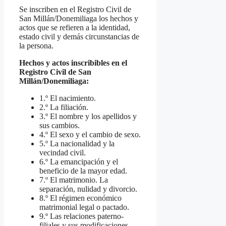
Se inscriben en el Registro Civil de
San Millán/Donemiliaga los hechos y
actos que se refieren a la identidad,
estado civil y demás circunstancias de
la persona.
Hechos y actos inscribibles en el
Registro Civil de San
Millán/Donemiliaga:
1.º El nacimiento.
2.º La filiación.
3.º El nombre y los apellidos y
sus cambios.
4.º El sexo y el cambio de sexo.
5.º La nacionalidad y la
vecindad civil.
6.º La emancipación y el
beneficio de la mayor edad.
7.º El matrimonio. La
separación, nulidad y divorcio.
8.º El régimen económico
matrimonial legal o pactado.
9.º Las relaciones paterno-
filiales y sus modificaciones.