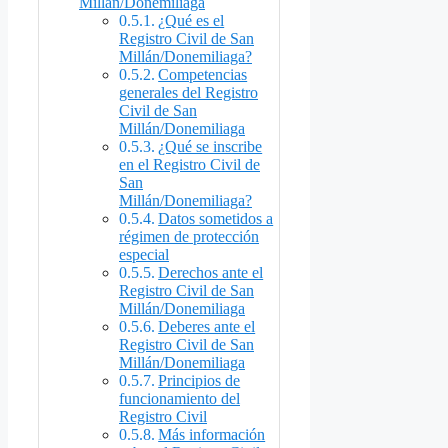
Millán/Donemiliaga
¿Qué es el
Registro Civil de San
Millán/Donemiliaga?
Competencias
generales del Registro
Civil de San
Millán/Donemiliaga
¿Qué se inscribe
en el Registro Civil de
San
Millán/Donemiliaga?
Datos sometidos a
régimen de protección
especial
Derechos ante el
Registro Civil de San
Millán/Donemiliaga
Deberes ante el
Registro Civil de San
Millán/Donemiliaga
Principios de
funcionamiento del
Registro Civil
Más información