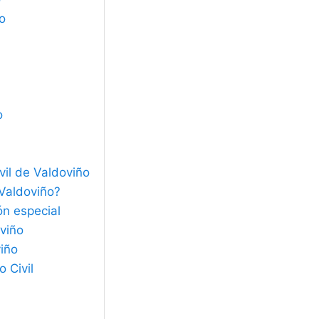
o
o
vil de Valdoviño
 Valdoviño?
ón especial
oviño
viño
 Civil