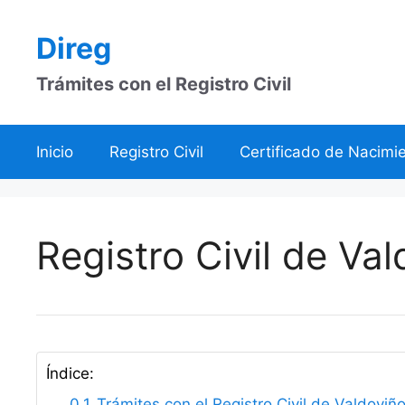
Saltar
al
Direg
contenido
Trámites con el Registro Civil
Inicio
Registro Civil
Certificado de Nacimi
Registro Civil de Va
Índice:
Trámites con el Registro Civil de Valdoviñ