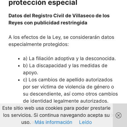
protección especial
Datos del Registro Civil de Villaseco de los
Reyes con publicidad restringida
A los efectos de la Ley, se considerarán datos
especialmente protegidos:
a) La filiación adoptiva y la desconocida.
b) La discapacidad y las medidas de
apoyo.
c) Los cambios de apellido autorizados
por ser víctima de violencia de género o
su descendiente, así como otros cambios
de identidad legalmente autorizados.
Este sitio web usa cookies para poder prestarle
d) La rectificación del sexo.
los servicios. Si continua navegando acepta su
e) Las causas de privación o suspensión
uso.
Más información
Leído
de la patria potestad.