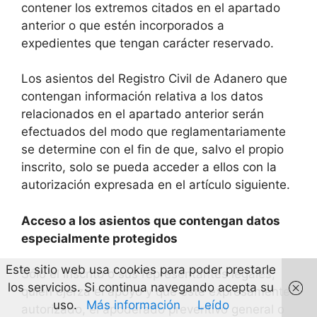
contener los extremos citados en el apartado
anterior o que estén incorporados a
expedientes que tengan carácter reservado.
Los asientos del Registro Civil de Adanero que
contengan información relativa a los datos
relacionados en el apartado anterior serán
efectuados del modo que reglamentariamente
se determine con el fin de que, salvo el propio
inscrito, solo se pueda acceder a ellos con la
autorización expresada en el artículo siguiente.
Acceso a los asientos que contengan datos
especialmente protegidos
Este sitio web usa cookies para poder prestarle
Sólo el inscrito o sus representantes legales,
los servicios. Si continua navegando acepta su
quien ejerza el apoyo y que esté expresamente
uso.
Más información
Leído
autorizado, el apoderado preventivo general o