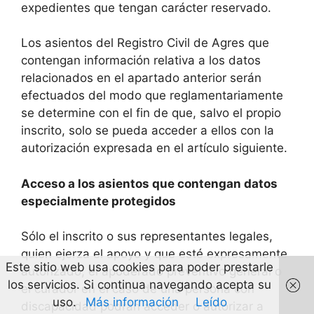
expedientes que tengan carácter reservado.
Los asientos del Registro Civil de Agres que
contengan información relativa a los datos
relacionados en el apartado anterior serán
efectuados del modo que reglamentariamente
se determine con el fin de que, salvo el propio
inscrito, solo se pueda acceder a ellos con la
autorización expresada en el artículo siguiente.
Acceso a los asientos que contengan datos
especialmente protegidos
Sólo el inscrito o sus representantes legales,
quien ejerza el apoyo y que esté expresamente
Este sitio web usa cookies para poder prestarle
autorizado, el apoderado preventivo general o
los servicios. Si continua navegando acepta su
el curador en el caso de una persona con
uso.
Más información
Leído
discapacidad podrán acceder o autorizar a