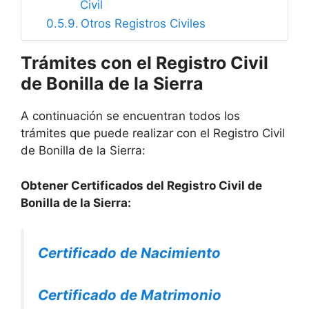
Civil
Otros Registros Civiles
Trámites con el Registro Civil
de Bonilla de la Sierra
A continuación se encuentran todos los
trámites que puede realizar con el Registro Civil
de Bonilla de la Sierra:
Obtener Certificados del Registro Civil de
Bonilla de la Sierra:
Certificado de Nacimiento
Certificado de Matrimonio