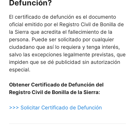
Defunción?
El certificado de defunción es el documento
oficial emitido por el Registro Civil de Bonilla de
la Sierra que acredita el fallecimiento de la
persona. Puede ser solicitado por cualquier
ciudadano que así lo requiera y tenga interés,
salvo las excepciones legalmente previstas, que
impiden que se dé publicidad sin autorización
especial.
Obtener Certificado de Defunción del
Registro Civil de Bonilla de la Sierra:
>>> Solicitar Certificado de Defunción