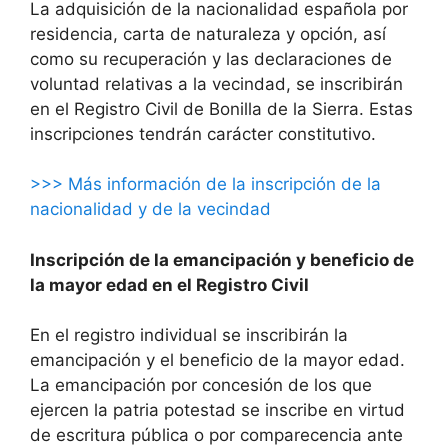
La adquisición de la nacionalidad española por
residencia, carta de naturaleza y opción, así
como su recuperación y las declaraciones de
voluntad relativas a la vecindad, se inscribirán
en el Registro Civil de Bonilla de la Sierra. Estas
inscripciones tendrán carácter constitutivo.
>>> Más información de la inscripción de la
nacionalidad y de la vecindad
Inscripción de la emancipación y beneficio de
la mayor edad en el Registro Civil
En el registro individual se inscribirán la
emancipación y el beneficio de la mayor edad.
La emancipación por concesión de los que
ejercen la patria potestad se inscribe en virtud
de escritura pública o por comparecencia ante