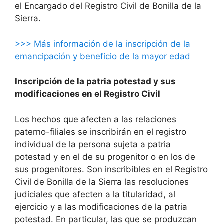
el Encargado del Registro Civil de Bonilla de la
Sierra.
>>> Más información de la inscripción de la
emancipación y beneficio de la mayor edad
Inscripción de la patria potestad y sus
modificaciones en el Registro Civil
Los hechos que afecten a las relaciones
paterno-filiales se inscribirán en el registro
individual de la persona sujeta a patria
potestad y en el de su progenitor o en los de
sus progenitores. Son inscribibles en el Registro
Civil de Bonilla de la Sierra las resoluciones
judiciales que afecten a la titularidad, al
ejercicio y a las modificaciones de la patria
potestad. En particular, las que se produzcan