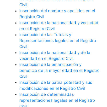
Civil
Inscripción del nombre y apellidos en el
Registro Civil
Inscripción de la nacionalidad y vecindad
en el Registro Civil
Inscripción de las Tutelas y
Representaciones legales en el Registro
Civil
Inscripción de la nacionalidad y de la
vecindad en el Registro Civil
Inscripción de la emancipación y
beneficio de la mayor edad en el Registro
Civil
Inscripción de la patria potestad y sus
modificaciones en el Registro Civil
Inscripción de determinadas
representaciones legales en el Registro
Civil