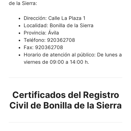
de la Sierra:
Dirección: Calle La Plaza 1
Localidad: Bonilla de la Sierra
Provincia: Ávila
Teléfono: 920362708
Fax: 920362708
Horario de atención al público: De lunes a
viernes de 09:00 a 14:00 h.
Certificados del Registro
Civil de Bonilla de la Sierra