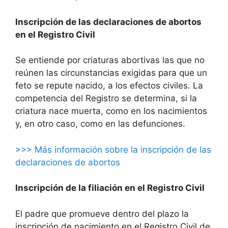
Inscripción de las declaraciones de abortos
en el Registro Civil
Se entiende por criaturas abortivas las que no
reúnen las circunstancias exigidas para que un
feto se repute nacido, a los efectos civiles. La
competencia del Registro se determina, si la
criatura nace muerta, como en los nacimientos
y, en otro caso, como en las defunciones.
>>> Más información sobre la inscripción de las
declaraciones de abortos
Inscripción de la filiación en el Registro Civil
El padre que promueve dentro del plazo la
inscripción de nacimiento en el Registro Civil de