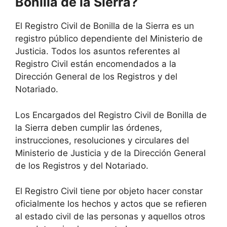
Bonilla de la Sierra?
El Registro Civil de Bonilla de la Sierra es un
registro público dependiente del Ministerio de
Justicia. Todos los asuntos referentes al
Registro Civil están encomendados a la
Dirección General de los Registros y del
Notariado.
Los Encargados del Registro Civil de Bonilla de
la Sierra deben cumplir las órdenes,
instrucciones, resoluciones y circulares del
Ministerio de Justicia y de la Dirección General
de los Registros y del Notariado.
El Registro Civil tiene por objeto hacer constar
oficialmente los hechos y actos que se refieren
al estado civil de las personas y aquellos otros