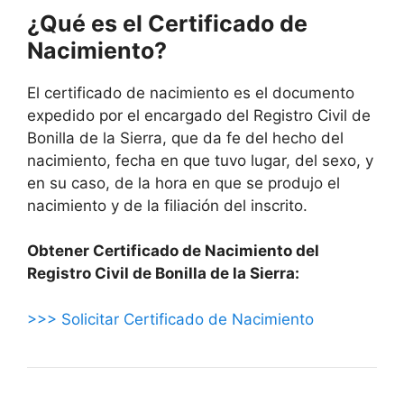
¿Qué es el Certificado de
Nacimiento?
El certificado de nacimiento es el documento
expedido por el encargado del Registro Civil de
Bonilla de la Sierra, que da fe del hecho del
nacimiento, fecha en que tuvo lugar, del sexo, y
en su caso, de la hora en que se produjo el
nacimiento y de la filiación del inscrito.
Obtener Certificado de Nacimiento del
Registro Civil de Bonilla de la Sierra:
>>> Solicitar Certificado de Nacimiento