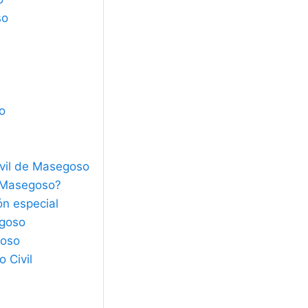
so
so
ivil de Masegoso
e Masegoso?
ón especial
egoso
goso
 Civil