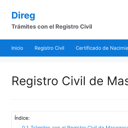
Saltar
al
Direg
contenido
Trámites con el Registro Civil
Inicio
Registro Civil
Certificado de Nacimi
Registro Civil de M
Índice:
Trámites con el Registro Civil de Masegos