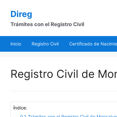
Saltar
al
Direg
contenido
Trámites con el Registro Civil
Inicio
Registro Civil
Certificado de Nacimi
Registro Civil de M
Índice:
Trámites con el Registro Civil de Monsalu