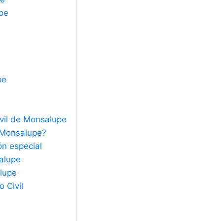
upe
pe
vil de Monsalupe
e Monsalupe?
ón especial
salupe
alupe
 Civil