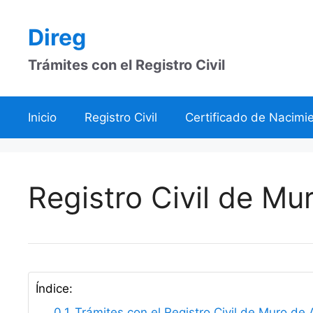
Saltar
al
Direg
contenido
Trámites con el Registro Civil
Inicio
Registro Civil
Certificado de Nacimi
Registro Civil de Mu
Índice:
Trámites con el Registro Civil de Muro de 