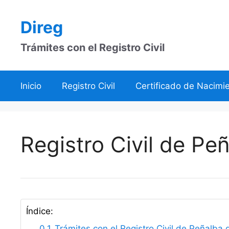
Saltar
al
Direg
contenido
Trámites con el Registro Civil
Inicio
Registro Civil
Certificado de Nacimi
Registro Civil de Peñ
Índice:
Trámites con el Registro Civil de Peñalba 