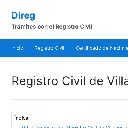
Saltar
al
Direg
contenido
Trámites con el Registro Civil
Inicio
Registro Civil
Certificado de Nacimi
Registro Civil de Vi
Índice:
Trámites con el Registro Civil de Villaver